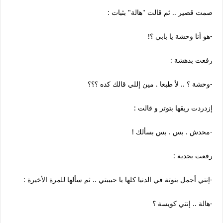
صمت قصير .. ثم قالت "هالة" بثبات :
-هو أنا وحشة يا بابي ؟!
رفعت بدهشة :
-وحشة ؟ .. لأ طبعا . مين إللي قالك كده ؟؟؟
إزدردت ريقها بتوتر و قالت :
-محدش . بس . بس بسألك !
رفعت بجدية :
-إنتي أجمل بنوتة في الدنيا كلها يا حبيبتي .. ثم سألها للمرة الأخيرة :
-هالة .. إنتي كويسة ؟