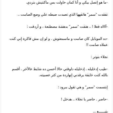
-ما هو إتصل بيكي و أنا كمان حاولت بس ماكنتيش بتردي.
تفقدت "سمر" هاتفهها الذي تعمدت ضبطه علي وضع الصامت ..
-آاااه فعلا ! .. هتفت "سمر" بدهشة مصطنعة ، و أردفت :
-ده الموبايل كان صامت و ماسمعتوش . و لو إن مش فاكرة إني كنت
عملاه صامت !!
نجلاء بتوتر :
-طيب إدخليله . إدخليله دلوقتي حالا أحسن ده شايط عالأخر . أقسم
بالله كنت خايفة يرفدني إنهاردة من كتر عصبيته.
إبتسمت "سمر" و هي تقول ببرود :
-حاضر . حاضر يا نجلاء .. هدخل !
يتبــــــع ...