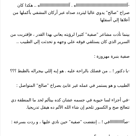
-آااااااااااااااااااااااااااااااااااااااااااه . آااااااااااااااااااااااااه .. هكذا كان
صراخ "صالح" يدوي عاليا ليتردد صداه عبر أركان المشفي بأكملها من
أعلاها إلي أسفلها
بينما تأذت مشاعر "صفية" كثيرا لرؤيته يعاني بهذا القدر ، فإقتربت من
السرير الذي كان يستلقي فوقه علي وجهه و تحدثت إلي الطبيب ..
صفية بنبرة مهزوزة :
-يا دكتور ! .. من فضلك بالراحة عليه . هو إيه إللي بيجراله بالظبط ؟؟؟
الطبيب و هو يستمر في عمله غير عابئ بصراخ "صالح" المتواصل :
-في أجزاء لسا حيوية في جسمه عشان كده بيتألم لحد ما المنطقة دي
تتعالج صح و الكسور تلحم إن شاء الله الآلم ده هيقل تدريجيا.
-صآااااااااااافي ! .. إنتفضت "صفية" حين نادي عليها ، و ردت بسرعة :