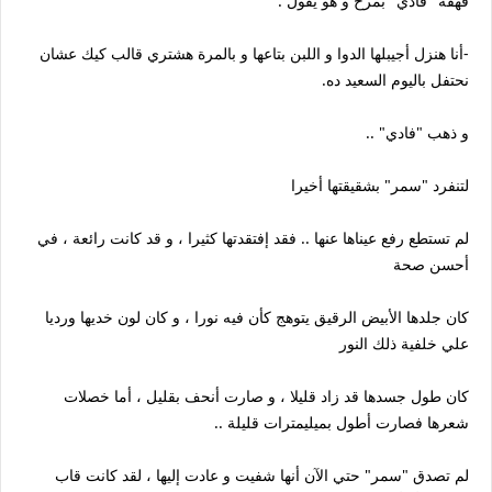
قهقه "فادي" بمرح و هو يقول :
-أنا هنزل أجيبلها الدوا و اللبن بتاعها و بالمرة هشتري قالب كيك عشان
نحتفل باليوم السعيد ده.
و ذهب "فادي" ..
لتنفرد "سمر" بشقيقتها أخيرا
لم تستطع رفع عيناها عنها .. فقد إفتقدتها كثيرا ، و قد كانت رائعة ، في
أحسن صحة
كان جلدها الأبيض الرقيق يتوهج كأن فيه نورا ، و كان لون خديها ورديا
علي خلفية ذلك النور
كان طول جسدها قد زاد قليلا ، و صارت أنحف بقليل ، أما خصلات
شعرها فصارت أطول بميليمترات قليلة ..
لم تصدق "سمر" حتي الآن أنها شفيت و عادت إليها ، لقد كانت قاب