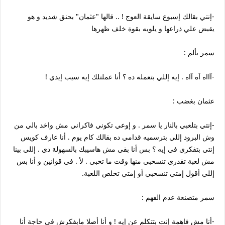
-إنتي بقالك إسبوع سايقة العوج ! .. قالها "عثمان" بحنق شديد و هو
يقبض علي ذراعها و يلويه بقوة خلف ظهرها
سمر بألم :
-آااه آه آاه . إيه إللي بتعمله ده ؟ أنا عملتلك إيه سيب إيدي !
عثمان بغضب :
-إنتي بتلعبي بالنار يا سمر . و إوعي تكوني فاكراني مش واخد بالي من
وش البرود إللي بترسميه قدامي ده بقالك كام يوم . أنا عارف كويس
إنتي بتفكري في إيه ؟ بس أنا بقي مش هاسيبك بالسهولة دي . إللي بينا
مش لعبة تقدري تنسحبي منها وقت ما تحبي . لأ . في قوانين و أنا بس
إللي أقول إمتي تنسحبي أو إمتي تخلص اللعبة.
سمر متصنعة عدم الفهم :
-أنا مش فاهمة إنت بتتكلم عن إيه ! و أنا أصلا مابفكرش في حاجة أنا