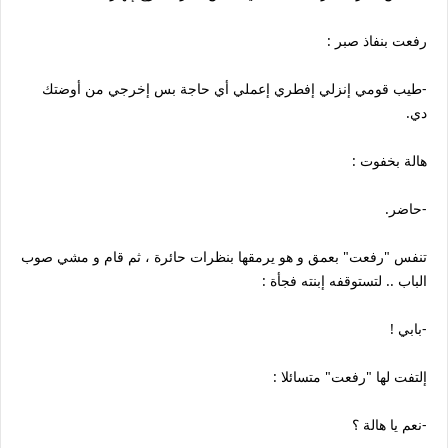
رفعت بنفاذ صبر :
-طيب قومي إنزلي إفطري إعملي أي حاجة بس إخرجي من أوضتك
دي.
هالة بخفوت :
-حاضر.
تنفس "رفعت" بعمق و هو يرمقها بنظرات حائرة ، ثم قام و مشي صوب
الباب .. لتستوقفه إبنته فجأة :
-بابي !
إلتفت لها "رفعت" متسائلا :
-نعم يا هالة ؟