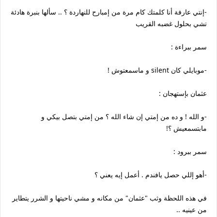
-إنتي عارفة أنا كلمتك كام مرة من إمبارح للنهاردة ؟ .. سألها بنبرة هادئة
تشي بحلول غضبه القريب
سمر ببراءة :
-موبايلي كان silent و ماسمعتوش !
عثمان بإستهجان :
-و الله ! و ده من إمتي إن شاء الله ؟ من إمتي بتصل بيكي و
مابتسمعيش ؟!
سمر ببرود :
-أهو إللي حصل يافندم . أعمل إيه يعني ؟
في هذه اللحظة وثب "عثمان" من مكانه و مشي ناحيتها و الشرر يتطاير
من عينيه ..