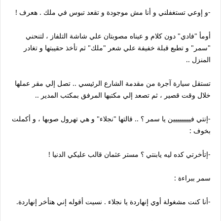
-و إوعي تستغفلني و أنا مش موجودة و تقعد تبوس في ملك . هعرف !
أومأ "فادي" دون كلام و عيناه مصوبتان علي شاشة التلفاز ، لتنحني
"سمر" و تطبع قبلة خفيفة علي شعر "ملك" ثم تأخذ حقيبتها و تغادر
المنزل ..
تستقل سيارة آجرة من مقدمة الشارع الرئيسي .. تصل إلي مقر عملها
خلال وقت قصير ، ثم تصعد إلي مكتبها المرفق بمكتب المدير ..
-إنتي فييييييييين يا سمر ؟ .. قالتها "نجلاء" و هي تهرول صوبها ، و أكملت
بخوف :
-إتأخرتي كده ليه يابنتي ؟ مستر عثمان قالب عليكي الدنيا !
سمر ببراءة :
-أنا كنت مشغولة أوي إنهاردة يا نجلاء . نسيت أقوله إني هتأخر إنهاردة.