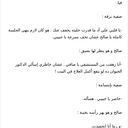
فيا.
صفية برقة :
-يا قلبي علي أد ما قدرت خليته يخفف عنك . هو كان لازم ينهي الجلسة
كاملة يا صالح عشان تخف بسرعة يا حبيبي.
صالح و هو ينظر لها بضيق :
-أنا زهقت من المستشفي يا صافي . عشان خاطري إسألي الدكتور
الحيوان ده لو ينفع أكمل العلاج في البيت !
صفية بإبتسامة :
-حاضر يا حبيبي . هسأله.
صالح و هو يهز رأسه بخيبة :
-و ربنا أنا إتحسدت.