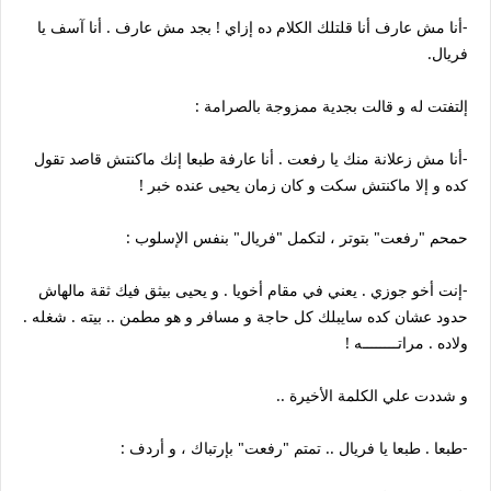
-أنا مش عارف أنا قلتلك الكلام ده إزاي ! بجد مش عارف . أنا آسف يا
فريال.
إلتفتت له و قالت بجدية ممزوجة بالصرامة :
-أنا مش زعلانة منك يا رفعت . أنا عارفة طبعا إنك ماكنتش قاصد تقول
كده و إلا ماكنتش سكت و كان زمان يحيى عنده خبر !
حمحم "رفعت" بتوتر ، لتكمل "فريال" بنفس الإسلوب :
-إنت أخو جوزي . يعني في مقام أخويا . و يحيى بيثق فيك ثقة مالهاش
حدود عشان كده سايبلك كل حاجة و مسافر و هو مطمن .. بيته . شغله .
ولاده . مراتــــــــه !
و شددت علي الكلمة الأخيرة ..
-طبعا . طبعا يا فريال .. تمتم "رفعت" بإرتباك ، و أردف :