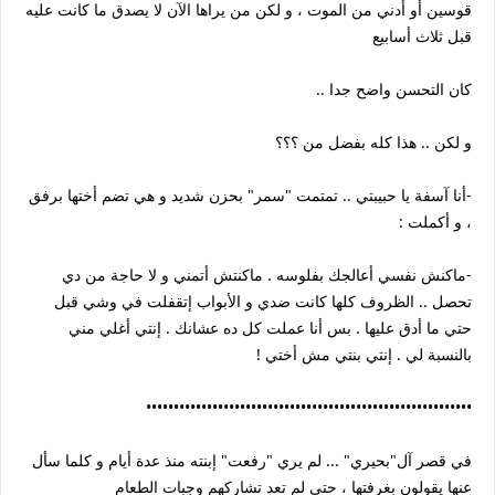
قوسين أو أدني من الموت ، و لكن من يراها الآن لا يصدق ما كانت عليه
قبل ثلاث أسابيع
كان التحسن واضح جدا ..
و لكن .. هذا كله بفضل من ؟؟؟
-أنا آسفة يا حبيبتي .. تمتمت "سمر" بحزن شديد و هي تضم أختها برفق
، و أكملت :
-ماكنش نفسي أعالجك بفلوسه . ماكنتش أتمني و لا حاجة من دي
تحصل .. الظروف كلها كانت ضدي و الأبواب إتقفلت في وشي قبل
حتي ما أدق عليها . بس أنا عملت كل ده عشانك . إنتي أغلي مني
بالنسبة لي . إنتي بنتي مش أختي !
•••••••••••••••••••••••••••••••••••••••••••••••••••••••••••
في قصر آل"بحيري" ... لم يري "رفعت" إبنته منذ عدة أيام و كلما سأل
عنها يقولون بغرفتها ، حتي لم تعد تشاركهم وجبات الطعام