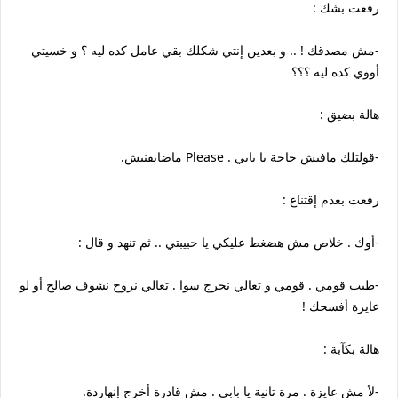
رفعت بشك :
-مش مصدقك ! .. و بعدين إنتي شكلك بقي عامل كده ليه ؟ و خسيتي
أووي كده ليه ؟؟؟
هالة بضيق :
-قولتلك مافيش حاجة يا بابي . Please ماضايقنيش.
رفعت بعدم إقتناع :
-أوك . خلاص مش هضغط عليكي يا حبيبتي .. ثم تنهد و قال :
-طيب قومي . قومي و تعالي نخرج سوا . تعالي نروح نشوف صالح أو لو
عايزة أفسحك !
هالة بكآبة :
-لأ مش عايزة . مرة تانية يا بابي . مش قادرة أخرج إنهاردة.