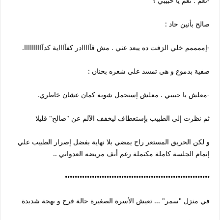
-نعم . نعم يا حبيبي ؟
صالح بأنين حاد :
-إممممم خلي الزفت ده يبعد عني . مش قآاااادر كفآاااية كدآااااااااا.
صفية بدموع و هي تمسد علي شعره بحنان :
-معلش يا حبيبي . معلش إستحمل شوية كمان عشان خاطري.
ثم نظرت إلي الطبيب بإستعطاف ليخفف الآلم عن "صالح" قليلا
و لكن الحريق المستعر راح يمضي بلا نهاية بفضل إصرار الطبيب علي
إتمام الجلسة كاملة مكتملة رغم أنف مريضه العدواني ..
•••••••••••••••••••••••••••••••••••••••••••••••••••••••••••
في منزل "سمر" ... تعيش الأسرة الصغيرة حالة فرح و بهجة شديدة