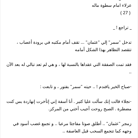
عزلاء امام سطوة ماله
( 27 )
_ تراجع ! _
تدخل "سمر" إلي "عثمان" ... تقف أمام مكتبه في برودة أعصاب ،
تتقصد التظاهر بهذا الشكل أمامه
فقد تمت الصفقة التي عقداها بالنسبة لها ، و هي لم تعد تبالي له بعد الآن
..
-صباح الخير يافندم ! .. حيته "سمر" بفتور ، و تابعت :
-نجلاء قالت إنك سألت عليا كتير . أنا آسفة إني إتأخرت إنهاردة بس كنت
مضطرة . الصبح روحت أجيب أختي من المركز.
زمجر "عثمان" .. أطلق صوتا مفاجئا مرعبا .. و تجمع غضب أسود في
وجهه كما تتجمع السحب قبل العاصفة ..