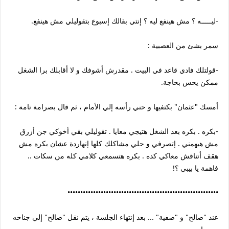
-ليـــــه ؟ مش هينفع ليه ؟ إنتي بقالك إسبوع بتقوليلي مش هينفع.
سمر بشئ من العصبية :
-قولتلك فادي قاعد في البيت . مقدرش أشوفك و لا أقابلك برا الشغل
ممكن يحس بحاجة.
أمسك "عثمان" بكتفيها و حني رأسه إلي الأمام ، ثم قال بصرامة تامة :
-بكره . بكره بعد الشغل هتيجي معايا . تقوليلي بقي أخوكي جن أزرق
مش هيهمني . إتصرفي و حلي مشاكلك كلها إنهاردة عشان بكره مش
هقف أتناقش معاكي كده . بكره هتسمعي كلامي كله من سكات ..
فاهمة يا بيبي ؟!
•••••••••••••••••••••••••••••••••••••••••••••••••••••••••••
عند "صالح" و "صفية" ... بعد إنتهاء الجلسة ، يتم نقل "صالح" إلي جناحه