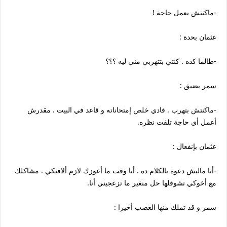
-ماكنتش بعمل حاجة !
عثمان بحدة :
-طالما كده . كنتي بتتهربي مني ليه ؟؟؟
سمر بضيق :
-ماكنتش بتهرب . فادي خلص إمتحاناته و قاعد في البيت . مقدرش
أعمل أي حاجة تلفت نظره.
عثمان بإنفعال :
-أنا ماليش دعوة بالكلام ده . أنا وقت ما أعوزك لازم ألاقيكي . مشاكلك
مع أخوكي تشوفلها حل منغير ما تزعجيني أنا.
سمر و قد تملك منها الغضب أخيرا :