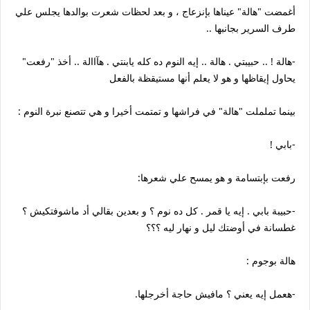
أغمضت "هالة" عيناها بإنزعاج ، و بعد لحظات شعرت بوالدها يجلس علي
طرف السرير بجانبها ..
-هالة ! .. حبيبتي . هالة .. إيه النوم ده كله يابنتي . هآاالة .. أخذ "رفعت"
يحاول إيقاظها و هو لا يعلم أنها مستيقظة بالفعل
بينما تململت "هالة" في فراشها و تمتمت أخيرا و هي تتصنع نبرة النوم :
-بابي !
رفعت بإبتسامة و هو يمسح علي شعرها:
-حبيبة بابي . إيه يا قمر . كل ده نوم ؟ و بعدين بقالي أد ماشوفتكيش ؟
غطسانة في أوضتك ليل و نهار ليه ؟؟؟
هالة بوجوم :
-هعمل إيه يعني ؟ مافيش حاجة أخرجلها.