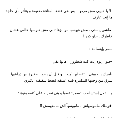
-لأ يا حبيبي مش مرض . بس هي عندها المناعة ضعيفة و بتتأثر بأي حاجة
ما إنت عارف.
-ماشي ياستي . مش هبوسها من بؤها تاني مش هبوسها خالص عشان
خاطرك . حلو كده ؟
سمر بإبتسامة :
-حلو . إيوه إنت كده شطوور .. هاتها بقي !
-أمرك يا حبيبتي . إتفضليها أهيه .. و قبل أن يضع الصغيرة بين ذراعيها
سرق من وجنتها المكتنزة قبلة عميقة ليغيظ شقيقته الكبري
و بالفعل إستشاطت "سمر" غضبا و هي تضربه علي كتفه بقوة :
-قولتلك ماتبوسهاش . ماتبوسهآااش مابتفهمش !!