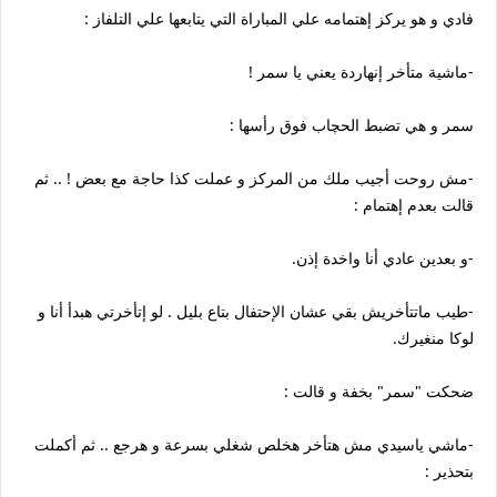
فادي و هو يركز إهتمامه علي المباراة التي يتابعها علي التلفاز :
-ماشية متأخر إنهاردة يعني يا سمر !
سمر و هي تضبط الحچاب فوق رأسها :
-مش روحت أجيب ملك من المركز و عملت كذا حاجة مع بعض ! .. ثم
قالت بعدم إهتمام :
-و بعدين عادي أنا واخدة إذن.
-طيب ماتتأخريش بقي عشان الإحتفال بتاع بليل . لو إتأخرتي هبدأ أنا و
لوكا منغيرك.
ضحكت "سمر" بخفة و قالت :
-ماشي ياسيدي مش هتأخر هخلص شغلي بسرعة و هرجع .. ثم أكملت
بتحذير :