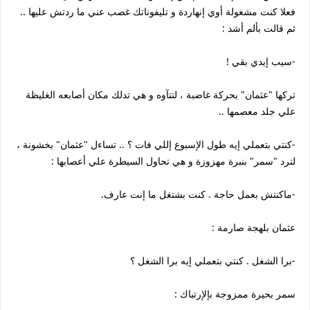
فعلا كنت مشغولة أوي إنهاردة و تليفوناتك غصب عني ما ردتش عليها ..
ثم قالت بألم أشد :
-سيب إيدي بقي !
تركها "عثمان" بحركة غاضبة ، لتتآوه و هي تدلك مكان أصابعه الغليظة
علي جلد معصمها ..
-كنتي بتعملي إيه طول الإسبوع إللي فات ؟ .. تساءل "عثمان" بخشونة ،
لترد "سمر" بنبرة مهزوزة و هي تحاول السيطرة علي أعصابها :
-ماكنتش بعمل حاجة . كنت بشتغل ما إنت عارف.
عثمان بلهجة صارمة :
-برا الشغل . كنتي بتعملي إيه برا الشغل ؟
سمر بحيرة ممزوجة بإلإرتباك :