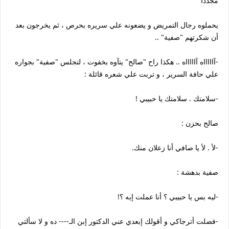
مجددا
يحملوه رجال التمريض و يضعونه علي سريره بحرص ، ثم يخرجون بعد
أن شكرتهم "صفية" ..
-آاااااه آاااااه .. هكذا راح "صالح" يتآوه بخفوت ، لتجلس "صفية" بجواره
علي حافة السرير ، و تربت علي شعره قائلة :
-سلامتك . سلامتك يا حبيبي !
صالح بحزن :
-لأ . لأ يا صافي أنا زعلان منك.
صفية بدهشة :
-ليه بس يا حبيبي ؟ أنا عملت إيه ؟!
-فضلت أترجاكي و أقولك إبعدي عني الدكتور إبن الـ---- ده و لا سألتي