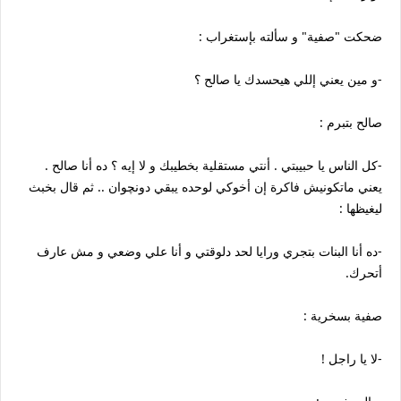
ضحكت "صفية" و سألته بإستغراب :
-و مين يعني إللي هيحسدك يا صالح ؟
صالح بتبرم :
-كل الناس يا حبيبتي . أنتي مستقلية بخطيبك و لا إيه ؟ ده أنا صالح .
يعني ماتكونيش فاكرة إن أخوكي لوحده يبقي دونچوان .. ثم قال بخبث
ليغيظها :
-ده أنا البنات بتجري ورايا لحد دلوقتي و أنا علي وضعي و مش عارف
أتحرك.
صفية بسخرية :
-لا يا راجل !