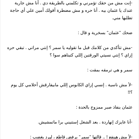
-إنت مش من حقك تؤمرني و تكلمني بالطريقة دي . أنا مش جارية
عندك يا عثمان بيه . أنا حره و مش مضطرة أقولك أمين علي أي حاجة
تطلبها مني.
ضحك "عثمان" بسخرية و قال :
-مش تتأكدي من كلامك قبل ما تقوليه يا سمر ؟ إنتي مراتي . تبقي حره
إزاي ؟ إنتي نسيتي الورقتين إللي كتبناهم سوا ؟
سمر و هي ترمقه بمقت :
-لأ مش ناسية . إنسي إزاي الكابوس إللي مابيفارقش أحلامي كل يوم
؟!!
عثمان بنفاذ صبر ممزوج بالحدة :
-أنا عايزك إنهاردة . بعد الشغل إستنيني برا ماتمشيش.
-لأ مش هينفع ! .. قالتها "سمر" برفض قاطع ، ليرد بغضب :