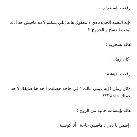
رفعت بإستغراب :
-إيه النغمة الجديدة دي ؟ معقول هالة إللي بتتكلم ؟ ده مافيش حد أدك
بيحب الفسح و الخروج !!
هالة بسخرية :
-كان زمان.
رفعت بدهشة :
-كان زمان ! إيه يابنتي مالك ؟ في حاجة حصلت ؟ حد هنا ضايقك ؟ حد
عملك حاجة ؟؟؟
هالة بإبتسامة خالية من الروح :
-إطمن يا بابي . مافيش حاجة . أنا كويسة.