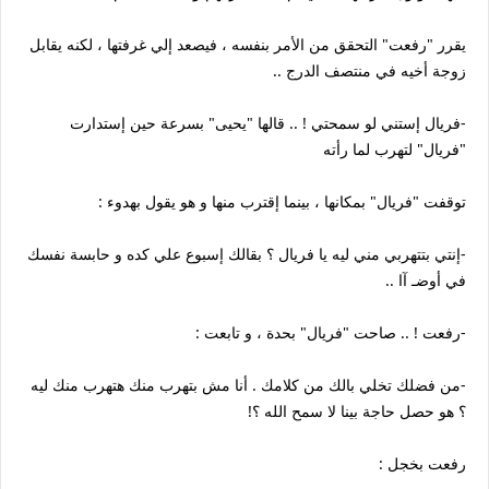
يقرر "رفعت" التحقق من الأمر بنفسه ، فيصعد إلي غرفتها ، لكنه يقابل
زوجة أخيه في منتصف الدرج ..
-فريال إستني لو سمحتي ! .. قالها "يحيى" بسرعة حين إستدارت
"فريال" لتهرب لما رأته
توقفت "فريال" بمكانها ، بينما إقترب منها و هو يقول بهدوء :
-إنتي بتتهربي مني ليه يا فريال ؟ بقالك إسبوع علي كده و حابسة نفسك
في أوضـ آا ..
-رفعت ! .. صاحت "فريال" بحدة ، و تابعت :
-من فضلك تخلي بالك من كلامك . أنا مش بتهرب منك هتهرب منك ليه
؟ هو حصل حاجة بينا لا سمح الله ؟!
رفعت بخجل :