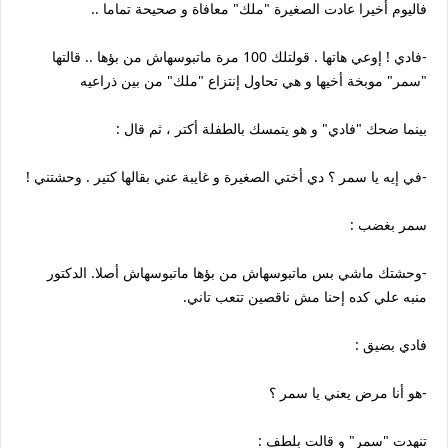
فاليوم أخيرا عادت الصغيرة "ملك" معافاة و صحيحة تماما ..
-فادي ! إوعي هاتها . قولتلك 100 مرة ماتبوسهاش من بؤها .. قالتها
"سمر" موبخة أخيها و هي تحاول إنتزاع "ملك" من بين ذراعيه
بينما ضحك "فادي" و هو يتمسك بالطفلة أكتر ، ثم قال :
-في إيه يا سمر ؟ دي أختي الصغيرة و غايبة عني بقالها كتير . وحشتني !
سمر بغضب :
-وحشتك ماشي بس ماتبوسهاش من بؤها ماتبوسهاش أصلا. الدكتور
منبه علي كده إحنا مش ناقصين تتعب تاني.
فادي بضيق :
-هو أنا مرض يعني يا سمر ؟
تنهدت "سمر" و قالت بلطف :